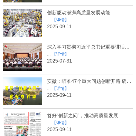
创新驱动澎湃高质量发展动能
...
【详情】
2025-09-11
深入学习贯彻习近平总书记重要讲话精神 坚持问题导向以创新推动高质量发展
...
【详情】
2025-07-31
安徽：瞄准47个重大问题创新开路 确保完成全年各项目标任务
...
【详情】
2025-09-11
答好“创新之问”，推动高质量发展
...
【详情】
2025-09-11