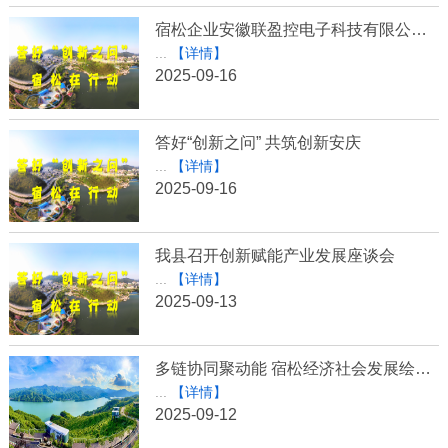
宿松企业安徽联盈控电子科技有限公司荣登2025年安徽省绿色工厂榜单
...
【详情】
2025-09-16
答好“创新之问” 共筑创新安庆
...
【详情】
2025-09-16
我县召开创新赋能产业发展座谈会
...
【详情】
2025-09-13
多链协同聚动能 宿松经济社会发展绘新篇
...
【详情】
2025-09-12