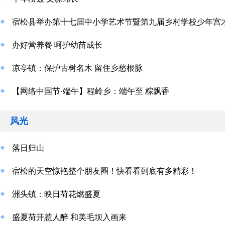
宿松县举办第十七届中小学艺术节暨第九届乡村学校少年宫
办好营养餐 呵护幼苗成长
凉亭镇：保护古树名木 留住乡愁根脉
【网络中国节·端午】程岭乡：端午至 粽飘香
风光
落日归山
宿松的天空惊艳整个朋友圈！快看看到底有多精彩！
洲头镇：映日荷花燃盛夏
盛夏荷开惹人醉 和美毛坝入画来