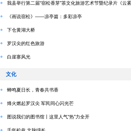
我县举行第二届“宿松香芽”茶文化旅游艺术节暨纪录片《云
《画说宿松》——凉亭篇：多彩凉亭
下仓黄湖大桥
罗汉尖的红色旅游
白崖寨风光
文化
蝉鸣夏日长，青春共书香
烽火燃起罗汉尖 军民同心闪光芒
图说我们的图书馆丨这里人气“热”力全开
千年松兹 文脉绵长