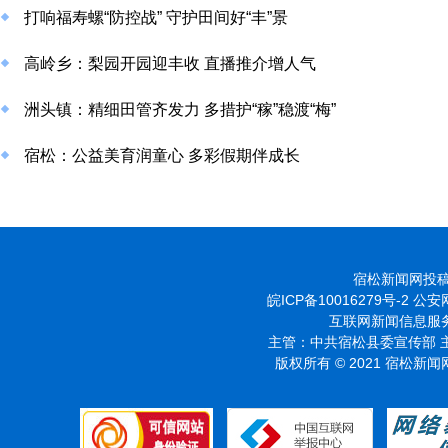
打响福寿螺“防控战” 守护田间好“丰”景
高岭乡：梨园开园迎丰收 直播推介增人气
洲头镇：精细田管齐发力 多措护“稼”稳渡“梅”
宿松：公益美育润童心 多彩假期伴成长
宿松新闻网投稿投诉
皖ICP备10016279号-2
公安网
互联网新闻信息服务许
主管：中共宿松县委宣传部 主
版权所有 © 2021 宿