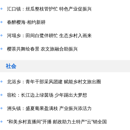
汇口镇：丝瓜整枝管护忙 特色产业促振兴
春醉樱海·相约新耕
河塌乡：田间白鹭伴耕忙 生态乡村入画来
樱茶共舞绘春景 农文旅融合助振兴
社会
北浴乡：青年干部采风团建 赋能乡村文旅出圈
宿松：长江边上绿茵场 少年踢出大梦想
洲头镇：盛夏葡果盈满枝 产业振兴添活力
“和美乡村直播间”开播 邮政助力土特产“云”销全国