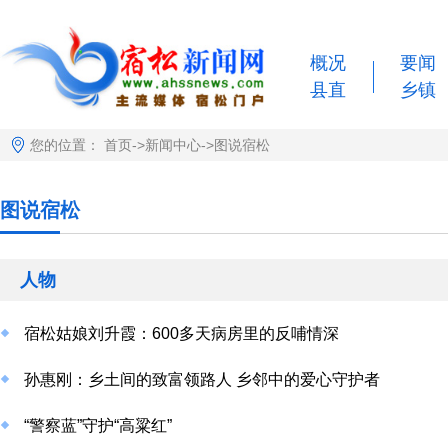
概况
要闻
县直
乡镇
您的位置：
首页
->
新闻中心
->
图说宿松
图说宿松
人物
宿松姑娘刘升霞：600多天病房里的反哺情深
孙惠刚：乡土间的致富领路人 乡邻中的爱心守护者
“警察蓝”守护“高粱红”