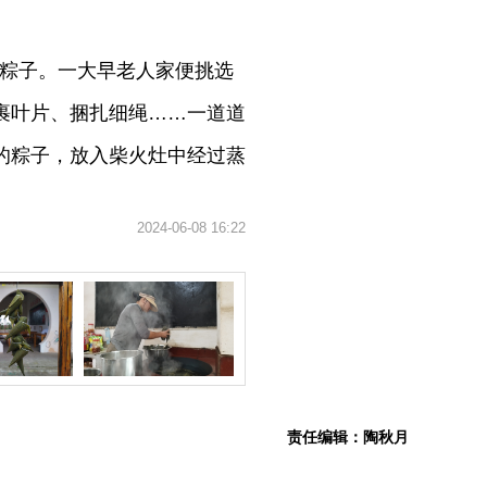
包粽子。一大早老人家便挑选
裹叶片、捆扎细绳……一道道
的粽子，放入柴火灶中经过蒸
2024-06-08 16:22
责任编辑：陶秋月