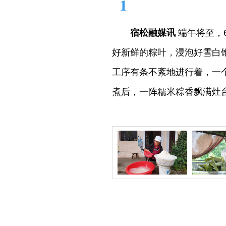
1
宿松融媒讯
端午将至，
好新鲜的粽叶，浸泡好雪白
工序有条不紊地进行着，一
煮后，一阵糯米粽香飘满灶