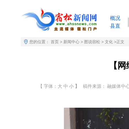
概况
县直
您的位置：
首页
>
新闻中心
>
图说宿松
>
文化
>
正文
【网
【 字体：
大
中
小
】
稿件来源： 融媒体中心 作者