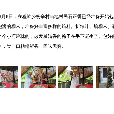
6月6日，在程岭乡杨辛村当地村民石正香已经准备开始
饱满的糯米，准备好丰富多样的馅料。折粽叶、填糯米、
个个小巧玲珑的，散发着清香的粽子在手下诞生了。包好
台，尝一口粘糯鲜香，回味无穷。