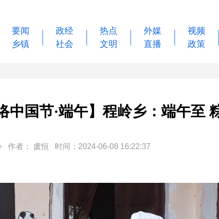
要闻
政经
热点
外媒
视频
乡镇
社会
文明
直播
政策
络中国节·端午】程岭乡：端午至 
： 虞恒 时间：2024-06-08 16:22:37