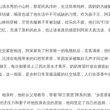
清水秀的小山村，那里民风淳朴，生活简单纯粹。因奶奶为破
茶结缘，喝茶也成了他生活中不可或缺的习惯。作为孩子王，阿
林间穿梭，尽管衣服裤子常被划破，却乐此不疲。他们玩“打仗
记忆，充满了质朴的欢乐，也让读者真切感受到阿呆天真活泼、
交紧密相连。阿呆家有了村里唯一的电视机后，宾客满座，他
，沉浸在电视带来的幻想世界里，常因发呆被唤好几声才回过神，
奶聊天，每次都要添上三四次茶水才离开。奶奶将茶叶放在搪瓷缸
溢，这一画面，是乡村日常里最温暖的社交场景，人们在茶香中
亲时，他听从父母教导，带着“翠兰香慧”牌系列酒、“乡里香
庭经济压力和妻子对他投身农业的质疑，他却坚定了自己的选择。