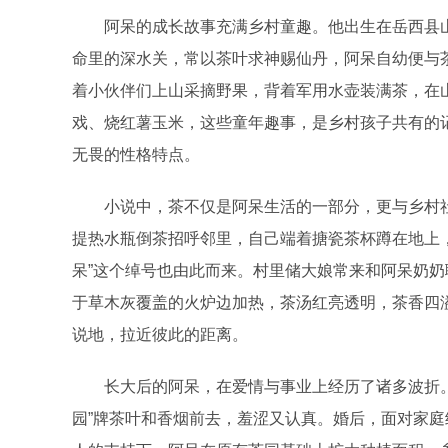
阿呆的成长故事充满乡村童趣。他出生在岳西县山
命里的深水关，常以茶叶求神赐仙丹，阿呆自幼便与
着小伙伴们上山采摘野果，背着军用水壶装满茶，在山
戏、烧红薯玉米，这些童年趣事，是乡村孩子共有的
无畏的性格特点。
小说中，茶不仅是阿呆生活的一部分，更与乡村社
提热水瓶倒茶招呼邻里，自己端着搪瓷茶杯蹲在地上
呆”这个绰号也由此而来。村里储大娘常来和阿呆奶
于草木灰覆盖的火炉边加热，茶汤红亮透明，茶香四
说地，拉近彼此的距离。
长大后的阿呆，在爱情与事业上经历了诸多波折。相
园”牌茶叶和香烟前去，羞涩又认真。婚后，面对家