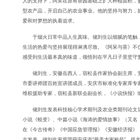
人的支持下，阿呆在原有茶园基础上扩大种植面积，
型农产品，开启自己的农业事业。他的坚持与努力，
爱和对梦想的执着追求。
于烟火日常中品人生真味。储刘生以细腻的笔触，
生活的热爱与坚持展现得淋漓尽致。《阿呆与茶》不
感受到生活最本真的味道，领悟到在平凡日子里坚守
储刘生，安徽岳西人，宿松县作家协会副主席，安
市委讲师团百姓宣讲团成员，安庆市标准化专家库专
维权援助专家，宿松县新联会副会长，《小说快报》
储刘生发表科技核心学术期刊及农业类期刊论文12
小说《蜕变》、中篇小说《海涛的爱情故事》（又名
在《今古传奇》《中国应急管理报》《安徽经济报》
志发表。储刘生家庭荣获安庆市“最美农家称号”，提名