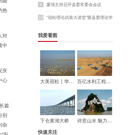
功能
9
廖强主持召开县委常委会会议
的热
10
“宿松理论武装大讲堂”暨县委理论学习中心组
我爱看图
人对
读中
安庆
中心
大美宿松丨华阳河湖群湿地成鸟类乐园
百亿水利工程——华阳河蓄滞洪区工程建设持续推进
长篇
分别
下仓黄湖大桥
诗意山水 魅力宿松
刊杂
快速关注
“安