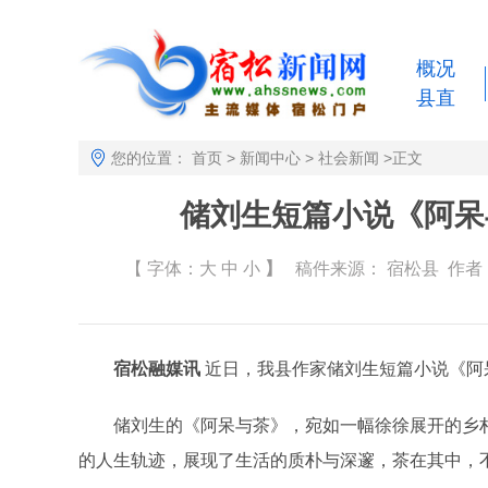
概况
县直
您的位置：
首页
>
新闻中心
>
社会新闻
>
正文
储刘生短篇小说《阿呆
【 字体：
大
中
小
】
稿件来源：
宿松县
作者： 
宿松融媒讯
近日，我县作家储刘生短篇小说《阿呆
储刘生的《阿呆与茶》，宛如一幅徐徐展开的乡村
的人生轨迹，展现了生活的质朴与深邃，茶在其中，