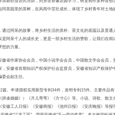
参加新职业农民培训，到乡里香馨农园学习，研发制作多种首创
如同茶园里的茶树，在风雨中茁壮成长，体现了乡村青年对土地
通过阿呆的故事，将乡村生活的质朴、茶文化的底蕴以及普通
仅是阿呆个人的成长史，更是一部乡村生活的赞歌，让我们在阅
梦想的力量。
徽省作家协会会员，中国小说学会会员，中国散文学会会员，
家，安徽省首期知识产权保护社会监督员，安徽省知识产权保护
编委会副主任。
篇。申请授权实用新型专利34件，发明专利15件。主要作品有
《拼凑婚姻》）《月儿弯弯》《方寸心》等。小说、诗歌、散文
《安徽工人日报》《安徽商报》《池州日报》《安庆晚报》等报
安徽省“江淮工匠”，荣获安徽省“五一劳动奖章”，多次被宿松评为