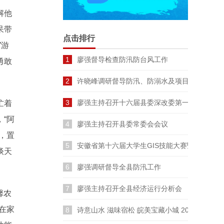
解他
呆带
点击排行
”游
1
廖强督导检查防汛防台风工作
勇敢
2
许晓峰调研督导防汛、防溺水及项目建设工作
3
廖强主持召开十六届县委深改委第一次会议
忙着
“阿
4
廖强主持召开县委常委会会议
，置
5
安徽省第十六届大学生GIS技能大赛暨长三角
谈天
6
廖强调研督导全县防汛工作
7
廖强主持召开全县经济运行分析会
馨农
在家
8
诗意山水 滋味宿松 皖美宝藏小城 2026云裳宿