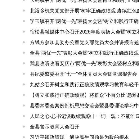
长铺镇召开“两优一先”表扬大会暨树立和践行正
北浴乡机关党支部开展“树牢正确政绩观 赓续红色
孚玉镇召开“两优一先”表扬大会暨“树立和践行正
宿松县融媒体中心召开2026年度表扬大会暨“树
方钱方参加县委办公室党支部党员大会并讲授专题
全县“两优一先”表彰大会暨“树立和践行正确政绩
我县收听收看安庆市“两优一先”表彰大会暨树立
县纪委监委召开“七一”全体党员大会暨党课报告会
九姑乡召开树立和践行正确政绩观学习教育年轻干
【树立和践行正确政绩观】将群众“小百分比”急难愁
县委常委会案例剖析思想交流会暨县委理论学习中
人民之心·总书记谈政绩观⑧丨一词一观：不能唯G
全县警示教育大会召开
习近平谈政绩观︱解决民生问题是为政的根本