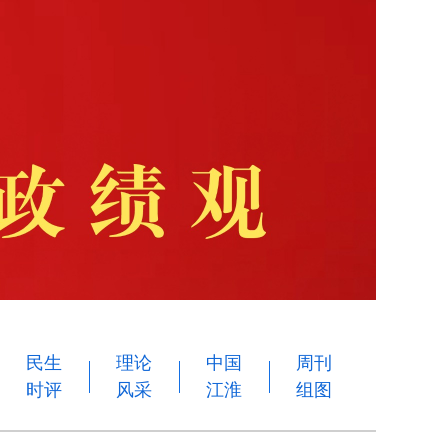
民生
理论
中国
周刊
时评
风采
江淮
组图