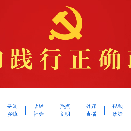
要闻
政经
热点
外媒
视频
乡镇
社会
文明
直播
政策