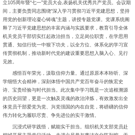
立105周年暨“七一”党员大会,表扬机关优秀共产党员。会议期
间，主要负责同志围绕“深入学习贯彻习近平党建思想，坚持
用党的创新理论凝心铸魂”主题，讲授专题党课。党课系统阐
释了习近平党建思想的丰富内涵与实践要求，教育引导全体
机关党员干部切实扛起政治担当，立足岗位职责，在学思用
贯通、知信行统一中狠下功夫，以全方位、体系化的学习宣
传贯彻机制，推动新时代党的建设重要思想入脑入心、见行
见效。
感悟百年荣光，汲取信仰力量。通过原原本本聆听、深
学细悟大会精神，深刻体悟中国共产党百年奋斗的恢宏史
诗、宝贵经验与时代担当。此次集中学习既是一次追根溯源
的历史回望，更是一次触及灵魂的政治淬炼，有效激发出全
体党员干部爱党为党、兴党强国的内在自觉，将磅礴的信仰
伟力转化为履职尽责、争先进位的实干激情。
沉浸式研学践悟，赋能实干担当。组织机关支部党员赴