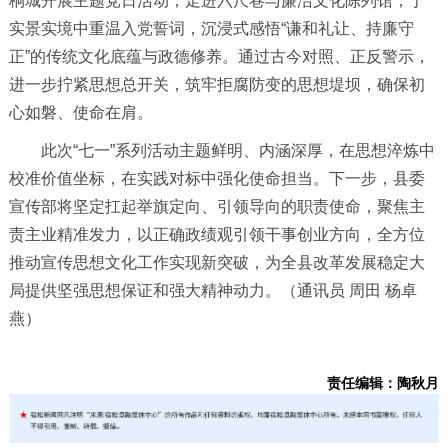
桐城开展主题党日活动，走进六尺巷与廉洁文化陈列馆，于
实景实境中重温入党誓词，沉浸式感悟“谦和礼让、持廉守
正”的传统文化底蕴与政德修养。通过古今对照、正反警示，
进一步拧紧思想总开关，筑牢拒腐防变的思想堤坝，确保初
心如磐、使命在肩。
此次“七一”系列活动主题鲜明、内涵深厚，在思想淬炼中
校准价值坐标，在实践对标中强化使命担当。下一步，县委
宣传部将坚定扛起举旗定向、引领导向的职责使命，聚焦主
责主业精准发力，以正确政绩观引领干事创业方向，全方位
推动宣传思想文化工作实现新突破，为全县改革发展稳定大
局提供坚强思想保证和强大精神动力。（通讯员 周田 杨卓
燕）
责任编辑：陶秋月