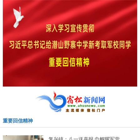
重要回信精神
复兴镇：八一送喜报 巾帼耀军营