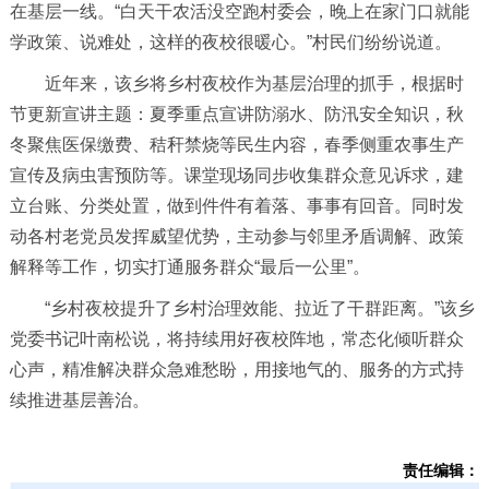
在基层一线。“白天干农活没空跑村委会，晚上在家门口就能
学政策、说难处，这样的夜校很暖心。”村民们纷纷说道。
近年来，该乡将乡村夜校作为基层治理的抓手，根据时
节更新宣讲主题：夏季重点宣讲防溺水、防汛安全知识，秋
冬聚焦医保缴费、秸秆禁烧等民生内容，春季侧重农事生产
宣传及病虫害预防等。课堂现场同步收集群众意见诉求，建
立台账、分类处置，做到件件有着落、事事有回音。同时发
动各村老党员发挥威望优势，主动参与邻里矛盾调解、政策
解释等工作，切实打通服务群众“最后一公里”。
“乡村夜校提升了乡村治理效能、拉近了干群距离。”该乡
党委书记叶南松说，将持续用好夜校阵地，常态化倾听群众
心声，精准解决群众急难愁盼，用接地气的、服务的方式持
续推进基层善治。
责任编辑：