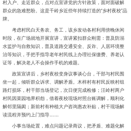
村入户、走近群众，点对点宣讲党的方针政策，面对面破解
群众的急难愁盼。这是千岭乡近些年持续打造的“乡村夜校”品
牌。
考虑村民白天务农、务工，该乡发动各村利用傍晚休闲
时段，在广场就地开展宣讲，宣讲紧扣群众刚需：普及防溺
水监护与自救知识，普及道路交通安全、反诈、人居环境整
治等知识，手把手指导老年村民线上办理社保缴费、养老认
证等，解决老人不会操作手机的难题。
政策宣讲后，乡村夜校变身议事谈心台，干部与村民围
坐一起，倾听群众诉求、调解矛盾。木梓村有村民反映村组
路灯损坏，村干部当场登记，次日便完成检修；汪岭村两户
村民因菜园地界积怨，借着夜校现场对照台账调解，顺利化
解邻里隔阂；新前村有种植大户咨询惠农补贴，村干现场解
读流程并预约上门指导……
小事当场处置，难点问题记录商议，把矛盾、难题化解