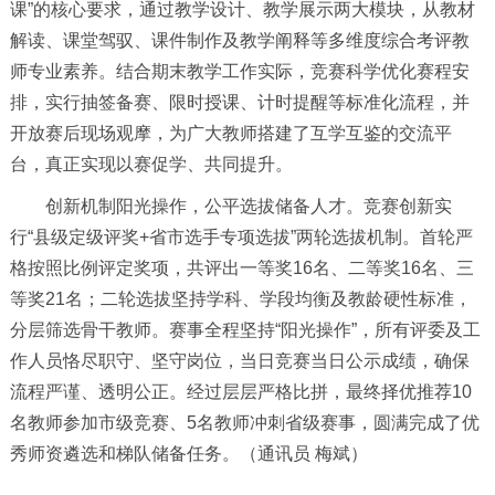
课”的核心要求，通过教学设计、教学展示两大模块，从教材
解读、课堂驾驭、课件制作及教学阐释等多维度综合考评教
师专业素养。结合期末教学工作实际，竞赛科学优化赛程安
排，实行抽签备赛、限时授课、计时提醒等标准化流程，并
开放赛后现场观摩，为广大教师搭建了互学互鉴的交流平
台，真正实现以赛促学、共同提升。
创新机制阳光操作，公平选拔储备人才。竞赛创新实
行“县级定级评奖+省市选手专项选拔”两轮选拔机制。首轮严
格按照比例评定奖项，共评出一等奖16名、二等奖16名、三
等奖21名；二轮选拔坚持学科、学段均衡及教龄硬性标准，
分层筛选骨干教师。赛事全程坚持“阳光操作”，所有评委及工
作人员恪尽职守、坚守岗位，当日竞赛当日公示成绩，确保
流程严谨、透明公正。经过层层严格比拼，最终择优推荐10
名教师参加市级竞赛、5名教师冲刺省级赛事，圆满完成了优
秀师资遴选和梯队储备任务。（通讯员 梅斌）