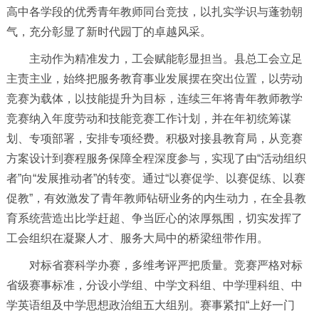
高中各学段的优秀青年教师同台竞技，以扎实学识与蓬勃朝
气，充分彰显了新时代园丁的卓越风采。
主动作为精准发力，工会赋能彰显担当。县总工会立足
主责主业，始终把服务教育事业发展摆在突出位置，以劳动
竞赛为载体，以技能提升为目标，连续三年将青年教师教学
竞赛纳入年度劳动和技能竞赛工作计划，并在年初统筹谋
划、专项部署，安排专项经费。积极对接县教育局，从竞赛
方案设计到赛程服务保障全程深度参与，实现了由“活动组织
者”向“发展推动者”的转变。通过“以赛促学、以赛促练、以赛
促教”，有效激发了青年教师钻研业务的内生动力，在全县教
育系统营造出比学赶超、争当匠心的浓厚氛围，切实发挥了
工会组织在凝聚人才、服务大局中的桥梁纽带作用。
对标省赛科学办赛，多维考评严把质量。竞赛严格对标
省级赛事标准，分设小学组、中学文科组、中学理科组、中
学英语组及中学思想政治组五大组别。赛事紧扣“上好一门