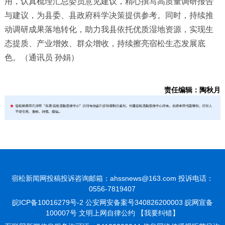
用，认真梳理汇总委员意见建议，精心撰写高质量调研报告
与建议，为县委、县政府科学决策提供参考。同时，持续推
动调研成果落地转化，助力我县依托优质湿地资源，实现生
态提质、产业增效、群众增收，持续擦亮宿松生态发展底
色。（通讯员 孙娟）
责任编辑：陶秋月
宿松新闻网投稿投诉咨询邮箱：ahssnews@163.com 投诉电话：
0556-7819407
皖ICP备10016279号-2
公安网安备案号340826200003 皖网宣备
100007号 文明上网自律公约
【我要纠错】