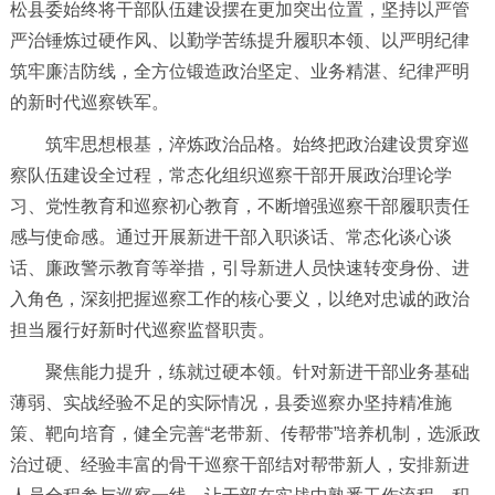
松县委始终将干部队伍建设摆在更加突出位置，坚持以严管
严治锤炼过硬作风、以勤学苦练提升履职本领、以严明纪律
筑牢廉洁防线，全方位锻造政治坚定、业务精湛、纪律严明
的新时代巡察铁军。
筑牢思想根基，淬炼政治品格。始终把政治建设贯穿巡
察队伍建设全过程，常态化组织巡察干部开展政治理论学
习、党性教育和巡察初心教育，不断增强巡察干部履职责任
感与使命感。通过开展新进干部入职谈话、常态化谈心谈
话、廉政警示教育等举措，引导新进人员快速转变身份、进
入角色，深刻把握巡察工作的核心要义，以绝对忠诚的政治
担当履行好新时代巡察监督职责。
聚焦能力提升，练就过硬本领。针对新进干部业务基础
薄弱、实战经验不足的实际情况，县委巡察办坚持精准施
策、靶向培育，健全完善“老带新、传帮带”培养机制，选派政
治过硬、经验丰富的骨干巡察干部结对帮带新人，安排新进