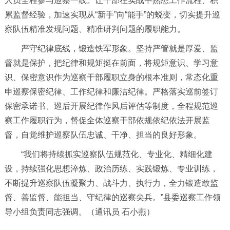
人员全程参与巡察一线。让干部在实战中熟悉工作流程、积
累监督经验，加速实现从“新手”向“能手”的蜕变，切实提升巡
察队伍精准发现问题、精准研判问题的履职能力。
严守纪律底线，锻造铁军形象。坚持严管就是厚爱、监
督就是保护，把纪律和规矩挺在前面，将规矩意识、学习意
识、保密意识作为巡察干部履职立身的根本准则，常态化重
申巡察保密纪律、工作纪律和廉洁纪律。严格落实巡前签订
保密承诺书、巡后开展纪律作风后评估等制度，全程规范巡
察工作履职行为，督促全体巡察干部依规依纪依法开展监
督，自觉维护巡察队伍忠诚、干净、担当的良好形象。
“我们将持续抓实巡察队伍规范化、专业化、精细化建
设，持续强化思想淬炼、政治历练、实践锻炼、专业训练，
不断提升巡察队伍凝聚力、战斗力、执行力，全力锻造敢监
督、善监督、能担当、守纪律的巡察尖兵。”县委巡察工作领
导小组负责同志强调。（通讯员 石小燕）