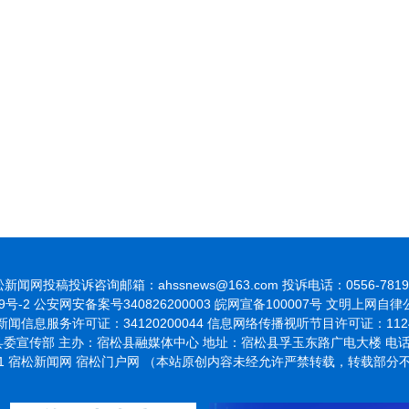
新闻网投稿投诉咨询邮箱：ahssnews@163.com 投诉电话：0556-7819
9号-2
公安网安备案号340826200003 皖网宣备100007号 文明上网自
闻信息服务许可证：34120200044 信息网络传播视听节目许可证：1124
委宣传部 主办：宿松县融媒体中心 地址：宿松县孚玉东路广电大楼 电话：055
021 宿松新闻网 宿松门户网 （本站原创内容未经允许严禁转载，转载部