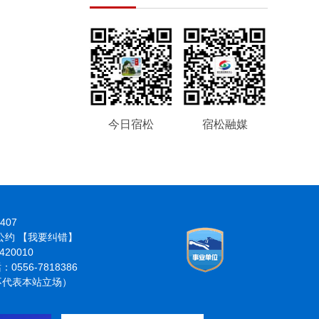
今日宿松
宿松融媒
407
律公约
【我要纠错】
20010
6-7818386
分不代表本站立场）