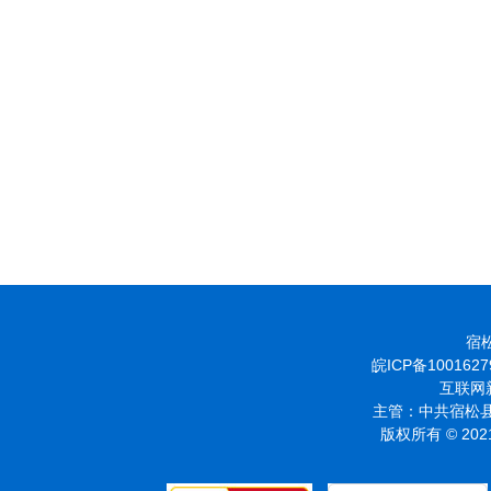
宿松
皖ICP备1001627
互联网新
主管：中共宿松县
版权所有 © 2