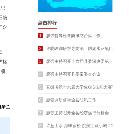
义思
正确
点击排行
群众
1
廖强督导检查防汛防台风工作
2
许晓峰调研督导防汛、防溺水及项目建设工作
民
3
廖强主持召开十六届县委深改委第一次会议
严格
各项
4
廖强主持召开县委常委会会议
5
安徽省第十六届大学生GIS技能大赛暨长三角
6
廖强调研督导全县防汛工作
姚翠兰
7
廖强主持召开全县经济运行分析会
8
诗意山水 滋味宿松 皖美宝藏小城 2026云裳宿