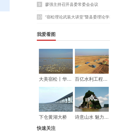
9
廖强主持召开县委常委会会议
10
“宿松理论武装大讲堂”暨县委理论学习中心组
我爱看图
大美宿松丨华阳河湖群湿地成鸟类乐园
百亿水利工程——华阳河蓄滞洪区工程建设持续推进
下仓黄湖大桥
诗意山水 魅力宿松
快速关注