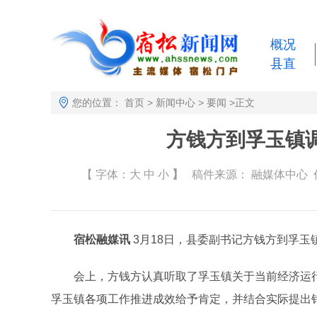
概况
县直
您的位置：
首页
>
新闻中心
>
要闻
>
正文
方钱方到孚玉镇
【 字体：
大
中
小
】
稿件来源：
融媒体中心
作
宿松融媒讯
3月18日，县委副书记方钱方到孚玉
会上，方钱方认真听取了孚玉镇关于当前经济运行
孚玉镇各项工作推进成效给予肯定，并结合实际提出