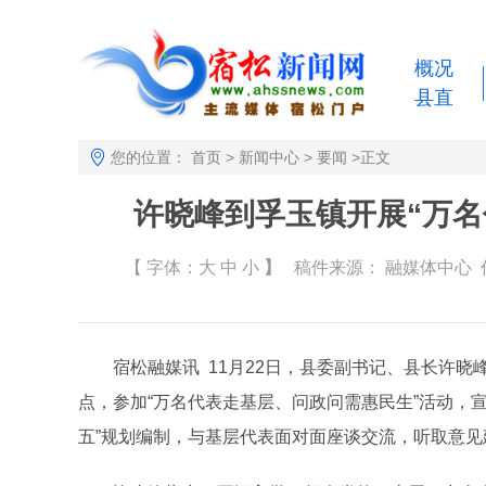
概况
县直
您的位置：
首页
>
新闻中心
>
要闻
>
正文
许晓峰到孚玉镇开展“万名
【 字体：
大
中
小
】
稿件来源：
融媒体中心
作
宿松融媒讯 11月22日，县委副书记、县长许晓
点，参加“万名代表走基层、问政问需惠民生”活动，宣
五”规划编制，与基层代表面对面座谈交流，听取意见