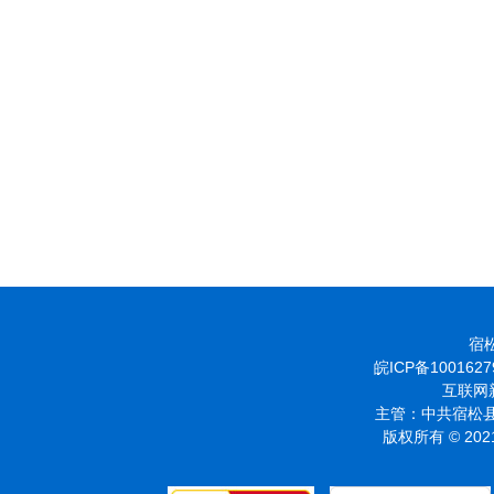
宿松
皖ICP备1001627
互联网新
主管：中共宿松县
版权所有 © 2