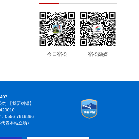
今日宿松
宿松融媒
407
律公约
【我要纠错】
20010
6-7818386
分不代表本站立场）