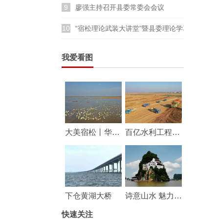
9
廖强主持召开县委常委会会议
10
“宿松理论武装大讲堂”暨县委理论学习中心组
我爱看图
大美宿松丨华阳河湖群湿地成鸟类乐园
百亿水利工程——华阳河蓄滞洪区工程建设持续推进
下仓黄湖大桥
诗意山水 魅力宿松
快速关注