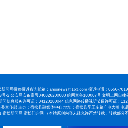
新闻网投稿投诉咨询邮箱：ahssnews@163.com 投诉电话：0556-7819
9号-2
公安网安备案号340826200003 皖网宣备100007号 文明上网自
闻信息服务许可证：34120200044 信息网络传播视听节目许可证：1124
委宣传部 主办：宿松县融媒体中心 地址：宿松县孚玉东路广电大楼 电话：055
021 宿松新闻网 宿松门户网 （本站原创内容未经允许严禁转载，转载部