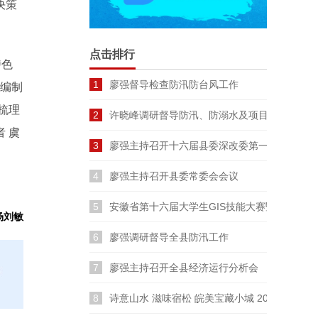
决策
点击排行
特色
1
廖强督导检查防汛防台风工作
划编制
梳理
2
许晓峰调研督导防汛、防溺水及项目建设工作
 虞
3
廖强主持召开十六届县委深改委第一次会议
4
廖强主持召开县委常委会会议
5
安徽省第十六届大学生GIS技能大赛暨长三角
杨刘敏
6
廖强调研督导全县防汛工作
7
廖强主持召开全县经济运行分析会
8
诗意山水 滋味宿松 皖美宝藏小城 2026云裳宿