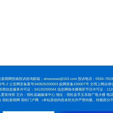
新闻网投稿投诉咨询邮箱：ahssnews@163.com 投诉电话：0556-7819
9号-2
公安网安备案号340826200003 皖网宣备100007号 文明上网自
闻信息服务许可证：34120200044 信息网络传播视听节目许可证：1124
委宣传部 主办：宿松县融媒体中心 地址：宿松县孚玉东路广电大楼 电话：055
021 宿松新闻网 宿松门户网 （本站原创内容未经允许严禁转载，转载部