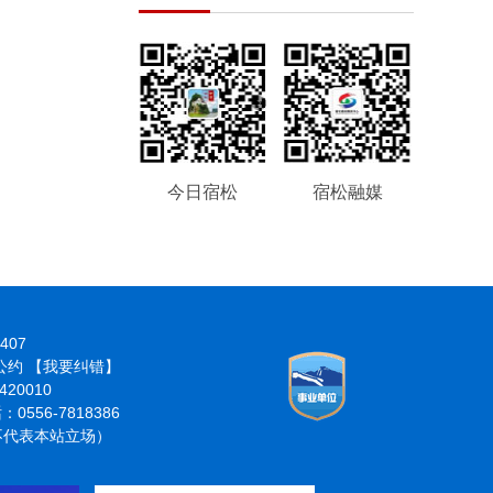
今日宿松
宿松融媒
407
律公约
【我要纠错】
20010
6-7818386
分不代表本站立场）