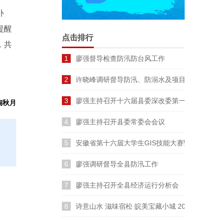
补
提醒
点击排行
，共
1
廖强督导检查防汛防台风工作
2
许晓峰调研督导防汛、防溺水及项目建设工作
3
廖强主持召开十六届县委深改委第一次会议
陶秋月
4
廖强主持召开县委常委会会议
5
安徽省第十六届大学生GIS技能大赛暨长三角
6
廖强调研督导全县防汛工作
7
廖强主持召开全县经济运行分析会
8
诗意山水 滋味宿松 皖美宝藏小城 2026云裳宿