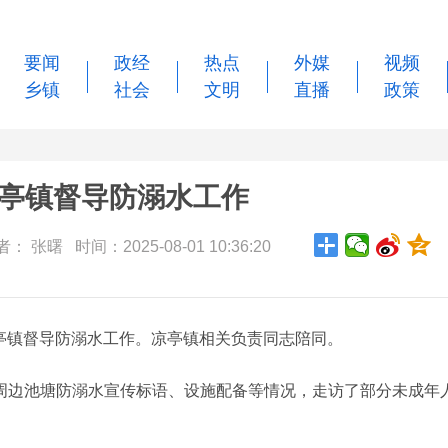
要闻
政经
热点
外媒
视频
乡镇
社会
文明
直播
政策
亭镇督导防溺水工作
： 张曙 时间：2025-08-01 10:36:20
凉亭镇督导防溺水工作。凉亭镇相关负责同志陪同。
边池塘防溺水宣传标语、设施配备等情况，走访了部分未成年