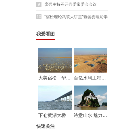
9
廖强主持召开县委常委会会议
10
“宿松理论武装大讲堂”暨县委理论学习中心组
我爱看图
大美宿松丨华阳河湖群湿地成鸟类乐园
百亿水利工程——华阳河蓄滞洪区工程建设持续推进
下仓黄湖大桥
诗意山水 魅力宿松
快速关注