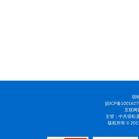
宿松
皖ICP备1001627
互联网新
主管：中共宿松县
版权所有 © 2