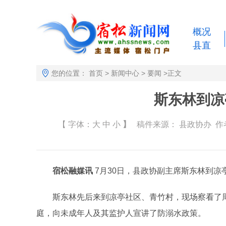
概况
县直
您的位置：
首页
>
新闻中心
>
要闻
>
正文
斯东林到凉
【 字体：
大
中
小
】
稿件来源：
县政协办
作者
宿松融媒讯
7月30日，县政协副主席斯东林到
斯东林先后来到凉亭社区、青竹村，现场察看了周
庭，向未成年人及其监护人宣讲了防溺水政策。