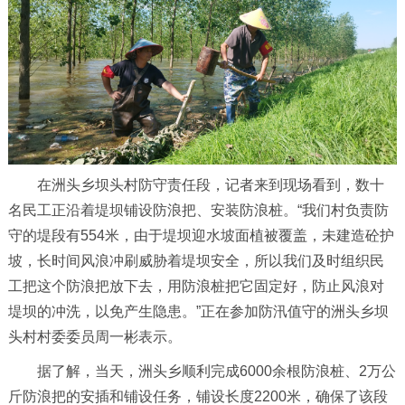
在洲头乡坝头村防守责任段，记者来到现场看到，数十
名民工正沿着堤坝铺设防浪把、安装防浪桩。“我们村负责防
守的堤段有554米，由于堤坝迎水坡面植被覆盖，未建造砼护
坡，长时间风浪冲刷威胁着堤坝安全，所以我们及时组织民
工把这个防浪把放下去，用防浪桩把它固定好，防止风浪对
堤坝的冲洗，以免产生隐患。”正在参加防汛值守的洲头乡坝
头村村委委员周一彬表示。
据了解，当天，洲头乡顺利完成6000余根防浪桩、2万公
斤防浪把的安插和铺设任务，铺设长度2200米，确保了该段