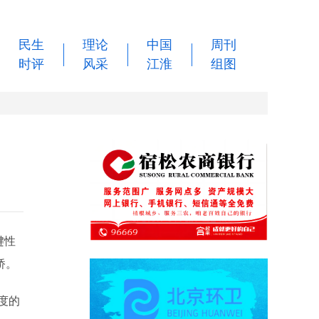
民生
理论
中国
周刊
时评
风采
江淮
组图
键性
桥。
度的