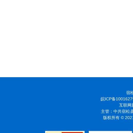
宿松
皖ICP备1001627
互联网新
主管：中共宿松县
版权所有 © 2