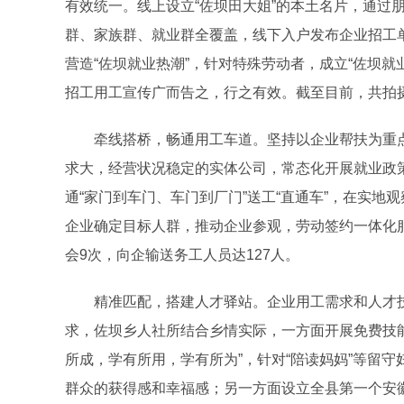
有效统一。线上设立“佐坝田大姐”的本土名片，通过
群、家族群、就业群全覆盖，线下入户发布企业招工
营造“佐坝就业热潮”，针对特殊劳动者，成立“佐坝
招工用工宣传广而告之，行之有效。截至目前，共拍摄
牵线搭桥，畅通用工车道。坚持以企业帮扶为重点
求大，经营状况稳定的实体公司，常态化开展就业政策
通“家门到车门、车门到厂门”送工“直通车”，在实
企业确定目标人群，推动企业参观，劳动签约一体化
会9次，向企输送务工人员达127人。
精准匹配，搭建人才驿站。企业用工需求和人才技
求，佐坝乡人社所结合乡情实际，一方面开展免费技
所成，学有所用，学有所为”，针对“陪读妈妈”等留守
群众的获得感和幸福感；另一方面设立全县第一个安