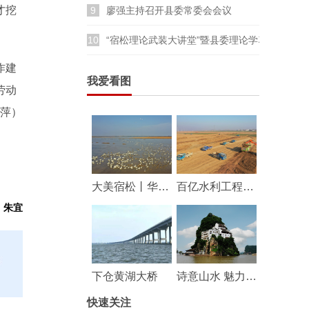
才挖
9
廖强主持召开县委常委会会议
10
“宿松理论武装大讲堂”暨县委理论学习中心组
作建
我爱看图
劳动
萍）
大美宿松丨华阳河湖群湿地成鸟类乐园
百亿水利工程——华阳河蓄滞洪区工程建设持续推进
：朱宜
下仓黄湖大桥
诗意山水 魅力宿松
快速关注