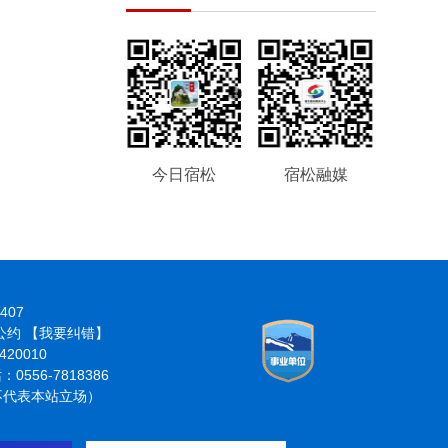
今日宿松
宿松融媒
407
律公约
【我要纠错】
20010
6-7818386
分不代表本站立场）