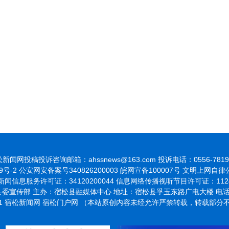
新闻网投稿投诉咨询邮箱：ahssnews@163.com 投诉电话：0556-7819
9号-2
公安网安备案号340826200003 皖网宣备100007号 文明上网自
闻信息服务许可证：34120200044 信息网络传播视听节目许可证：1124
委宣传部 主办：宿松县融媒体中心 地址：宿松县孚玉东路广电大楼 电话：055
021 宿松新闻网 宿松门户网 （本站原创内容未经允许严禁转载，转载部