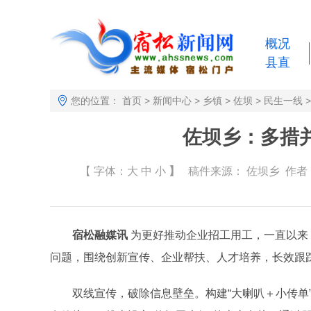
概况
县直
您的位置：
首页
>
新闻中心
>
乡镇
>
佐坝
>
民生一线
>
佐坝乡：多措
【 字体：
大
中
小
】
稿件来源：
佐坝乡
作者： 
宿松融媒讯
为更好推动企业招工用工，一直以来
问题，围绕创新宣传、企业帮扶、人才培养，长效跟
双线宣传，破除信息壁垒。构建“大喇叭＋小传单”