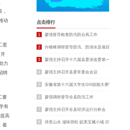
组
策，
推动
点击排行
1
廖强督导检查防汛防台风工作
工需
2
许晓峰调研督导防汛、防溺水及项目建设工作
，开
3
廖强主持召开十六届县委深改委第一次会议
助力
4
廖强主持召开县委常委会会议
招聘
5
安徽省第十六届大学生GIS技能大赛暨长三角
6
廖强调研督导全县防汛工作
工要
学有
7
廖强主持召开全县经济运行分析会
实提高
8
诗意山水 滋味宿松 皖美宝藏小城 2026云裳宿
，着