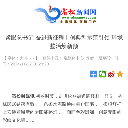
紧跟总书记 奋进新征程丨创典型示范引领 环境
整治焕新颜
【 字体：
大
中
小
】
稿件来源：
融媒体中心
作者： 张晓珍 时
间：2024-11-22 16:29:29
宿松融媒讯
初冬时节，走进松兹街道牌楼村，只见一栋
栋民居错落有致，一条条水泥路通向每户民宅，一根根灯杆
上安装着崭新的太阳能路灯，一面面色彩斑斓、创意无限的
彩绘文化墙……