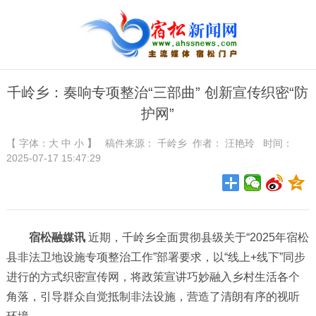
千岭乡：奏响专项整治“三部曲” 创新宣传织密“防
护网”
【 字体：
大
中
小
】
稿件来源：
千岭乡
作者： 汪艳玲 时间：
2025-07-17 15:47:29
宿松融媒讯
近期，千岭乡全面贯彻县级关于“2025年宿松
县非法卫地设施专项整治工作”部署要求，以“线上+线下”同步
进行的方式织密宣传网，将政策宣讲巧妙融入乡村生活各个
角落，引导群众自觉抵制非法设施，营造了清朗有序的视听