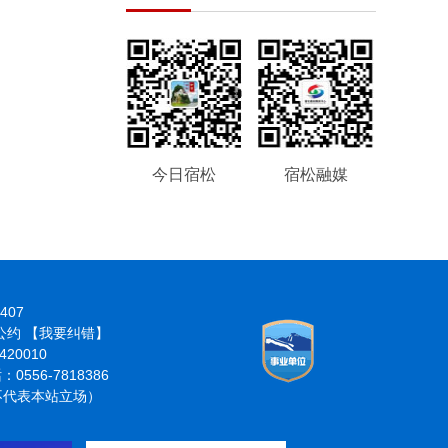
今日宿松
宿松融媒
407
律公约
【我要纠错】
20010
6-7818386
分不代表本站立场）