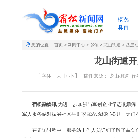
概况
县直
您的位置：
首页
>
新闻中心
>
乡镇
>
龙山街道
>
基层
龙山街道开
【 字体：
大
中
小
】
稿件来源：
龙山街道
作者
宿松融媒讯
为进一步加强与军创企业常态化联系
军人服务站对振兴社区平哥家庭农场和宿松县一天门
在走访过程中，服务站工作人员详细了解了军创企