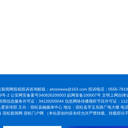
新闻网投稿投诉咨询邮箱：ahssnews@163.com 投诉电话：0556-7819
9号-2
公安网安备案号340826200003 皖网宣备100007号 文明上网自
闻信息服务许可证：34120200044 信息网络传播视听节目许可证：1124
委宣传部 主办：宿松县融媒体中心 地址：宿松县孚玉东路广电大楼 电话：055
021 宿松新闻网 宿松门户网 （本站原创内容未经允许严禁转载，转载部