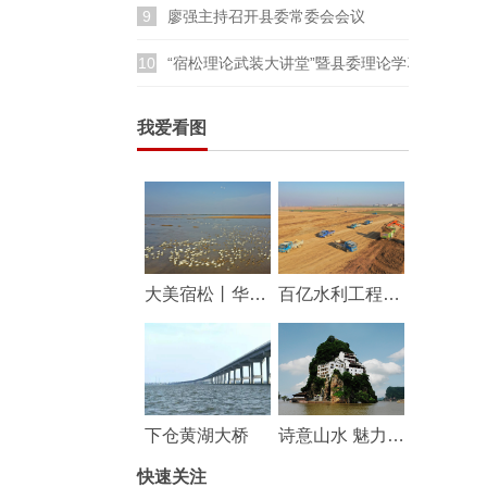
9
廖强主持召开县委常委会会议
10
“宿松理论武装大讲堂”暨县委理论学习中心组
我爱看图
大美宿松丨华阳河湖群湿地成鸟类乐园
百亿水利工程——华阳河蓄滞洪区工程建设持续推进
下仓黄湖大桥
诗意山水 魅力宿松
快速关注