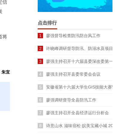
定信
联
点击排行
1
廖强督导检查防汛防台风工作
道将
2
许晓峰调研督导防汛、防溺水及项目建设工作
3
廖强主持召开十六届县委深改委第一次会议
：朱宜
4
廖强主持召开县委常委会会议
5
安徽省第十六届大学生GIS技能大赛暨长三角
6
廖强调研督导全县防汛工作
7
廖强主持召开全县经济运行分析会
8
诗意山水 滋味宿松 皖美宝藏小城 2026云裳宿