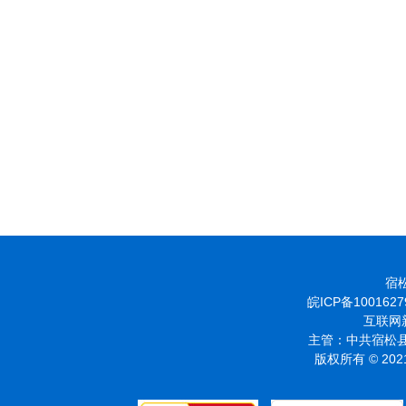
宿松
皖ICP备1001627
互联网新
主管：中共宿松县
版权所有 © 2