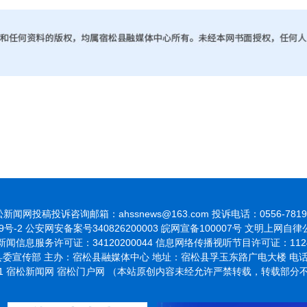
新闻网投稿投诉咨询邮箱：ahssnews@163.com 投诉电话：0556-7819
9号-2
公安网安备案号340826200003 皖网宣备100007号 文明上网自
闻信息服务许可证：34120200044 信息网络传播视听节目许可证：1124
委宣传部 主办：宿松县融媒体中心 地址：宿松县孚玉东路广电大楼 电话：055
021 宿松新闻网 宿松门户网 （本站原创内容未经允许严禁转载，转载部