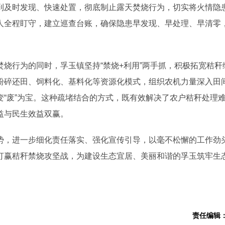
到及时发现、快速处置，彻底制止露天焚烧行为，切实将火情隐
人全程盯守，建立巡查台账，确保隐患早发现、早处理、早清零
行为的同时，孚玉镇坚持“禁烧+利用”两手抓，积极拓宽秸秆
粉碎还田、饲料化、基料化等资源化模式，组织农机力量深入田
“废”为宝。这种疏堵结合的方式，既有效解决了农户秸秆处理
益与民生效益双赢。
，进一步细化责任落实、强化宣传引导，以毫不松懈的工作劲
打赢秸秆禁烧攻坚战，为建设生态宜居、美丽和谐的孚玉筑牢生
责任编辑