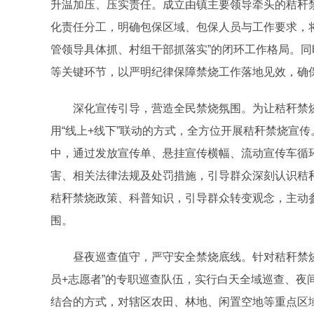
升温加压、压实责任。成立由镇主要领导牵头的秸秆
化责任分工，明确包保区域、包保人员与工作要求
，
管领导具体抓、村组干部抓落实”的闭环工作格局。
等关键环节，以严明纪律保障禁烧工作落地见效，确
深化宣传引导，营造全民禁烧氛围。为让秸秆禁烧
用“线上+线下”联动的方式，全方位
开展秸秆
禁烧宣传
中，通过发放宣传单、悬挂宣传横幅、流动宣传车循
害、相关法律法规及处罚措施，引导群众深刻认识秸
秸秆禁烧政策、科普知识，引导群众转变观念，主动
围。
昼夜巡查值守，严守安全禁烧底线。针对秸秆禁烧工
员+志愿者”的专职巡查队伍，实行白天全域巡查、夜间
结合的方式，对辖区农田、林地、闲置空地等重点区