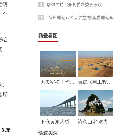
患消
9
廖强主持召开县委常委会会议
，全
10
“宿松理论武装大讲堂”暨县委理论学习中心组
我爱看图
综合
间，
难
大美宿松丨华阳河湖群湿地成鸟类乐园
百亿水利工程——华阳河蓄滞洪区工程建设持续推进
头、
态屏
下仓黄湖大桥
诗意山水 魅力宿松
：朱宜
快速关注