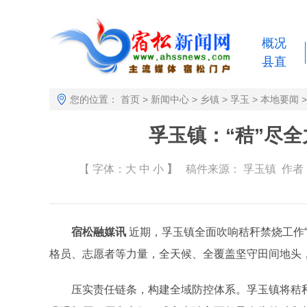
概况
县直
您的位置：
首页
>
新闻中心
>
乡镇
>
孚玉
>
本地要闻
>
孚玉镇：“秸”尽全
【 字体：
大
中
小
】
稿件来源：
孚玉镇
作者： 
宿松融媒讯
近期，孚玉镇全面吹响秸秆禁烧工作
格员、志愿者等力量，全天候、全覆盖坚守田间地头，
压实责任链条，构建全域防控体系。孚玉镇将秸秆