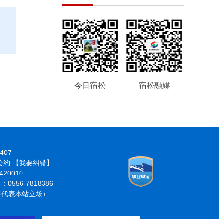
今日宿松
宿松融媒
407
律公约
【我要纠错】
20010
6-7818386
分不代表本站立场）