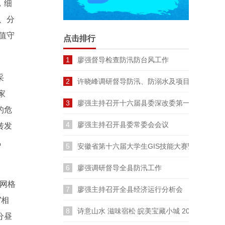
，细
、分
值守
点击排行
1
廖强督导检查防汛防台风工作
采
2
许晓峰调研督导防汛、防溺水及项目建设工作
家
3
廖强主持召开十六届县委深改委第一次会议
的危
4
廖强主持召开县委常委会会议
转发
氛
5
安徽省第十六届大学生GIS技能大赛暨长三角
6
廖强调研督导全县防汛工作
网格
7
廖强主持召开全县经济运行分析会
”相
8
诗意山水 滋味宿松 皖美宝藏小城 2026云裳宿
分昼