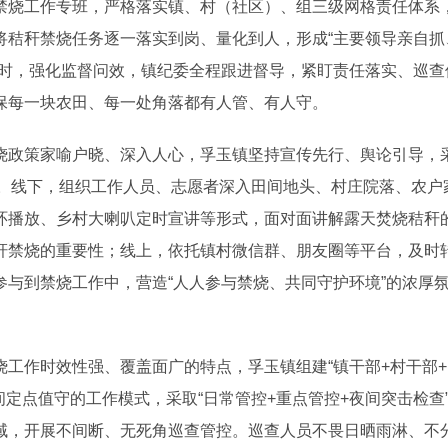
禁烧工作专班，严格落实镇、村（社区）、组三级网格责任体系
将秸秆
禁烧任务逐一落实到岗、量化到人，形成“主要领导亲自抓
同时，强化监督问效，镇纪委全程跟进督导，紧盯责任落实、巡查
保每一块农田、每一处角落都有人管、有人守。
政策家喻户晓、深入人心，孚玉镇坚持宣传先行、舆论引导，
。线下，组织工作人员、志愿者深入田间地头、村庄院落、农户
环播放、乡村大喇叭定时宣讲等形式，面对面讲解露天焚烧秸秆
秆禁烧的重要性；线上，依托镇村微信群、朋友圈等平台，及时
参与到
禁烧工作中，营造“人人参与禁烧、共同守护环境”的浓厚
作时效性强、覆盖面广的特点，孚玉镇组建“镇干部+村干部+
定点值守的工作模式，采取“日常管控+重点管控+夜间突击检查
域，开展不间断、无死角巡查管控。巡查人员不畏日晒雨淋、不