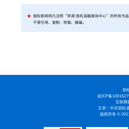
宿松
皖ICP备1001627
互联网新
主管：中共宿松县
版权所有 © 2