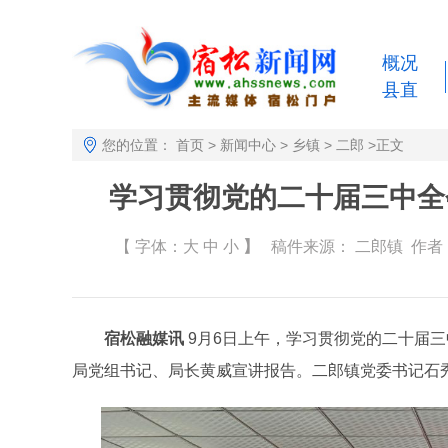
概况
县直
您的位置：
首页
>
新闻中心
>
乡镇
>
二郎
>
正文
学习贯彻党的二十届三中全
【 字体：
大
中
小
】
稿件来源：
二郎镇
作者： 
宿松融媒讯
9月6日上午，学习贯彻党的二十届
局党组书记、局长黄威宣讲报告。二郎镇党委书记石