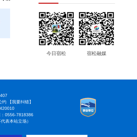
今日宿松
宿松融媒
407
律公约
【我要纠错】
20010
6-7818386
分不代表本站立场）