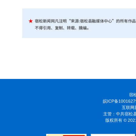
宿松
皖ICP备1001627
互联网新
主管：中共宿松县
版权所有 © 2