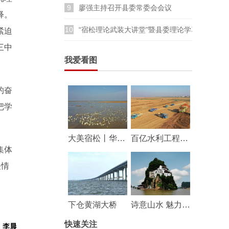
9
廖强主持召开县委常委会会议
释。
10
“宿松理论武装大讲堂”暨县委理论学习中心组
紧迫
三中
我爱看图
的奋
把学
大美宿松丨华阳河湖群湿地成鸟类乐园
百亿水利工程——华阳河蓄滞洪区工程建设持续推进
集体
关情
下仓黄湖大桥
诗意山水 魅力宿松
快速关注
：李晨