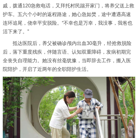
戚，拨通120急救电话，又拜托村民踹开家门，将养父送上救
护车。五六个小时的返程路途，她心急如焚，途中遭遇高速
连环追尾，侥幸平安脱险。“不幸也是万幸，我没事，我爸也
活下来了。”
抵达医院后，养父被确诊颅内出血30毫升，经抢救脱险
后，落下重度残疾，伴随言语、认知双重障碍，发病初期完
全丧失自理能力。她没有丝毫犹豫，当即辞去工作，搬入医
院陪护，开启了近两年的全职陪护生活。