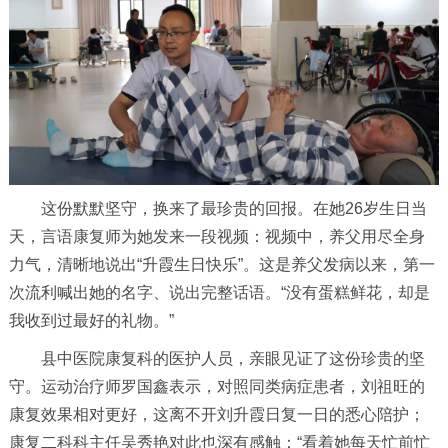
这份默默坚守，换来了最珍贵的回报。在她26岁生日当
天，言语康复师为她发来一段视频：视频中，养父用尽全身
力气，清晰地说出“升霞生日快乐”。这是养父发病以来，第一
次流利喊出她的名字、说出完整话语。“没有蛋糕鲜花，却是
我收到过最好的礼物。”
县中医院康复科的医护人员，亲眼见证了这份珍贵的坚
守。运动治疗师罗国鑫表示，对照同类病症患者，刘祖旺的
康复效果相对更好，这离不开刘升霞日复一日的悉心陪护；
康复二科科主任吴秀艳对此也深有感触：“看着她每天忙前忙