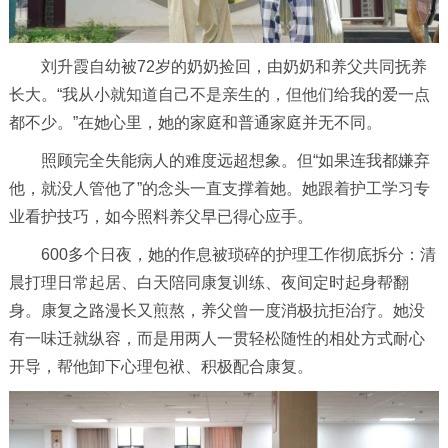
刘升霞自幼被72岁的奶奶捡回，由奶奶和养父共同抚养
长大。“我从小就知道自己不是亲生的，但他们给我的爱一点
都不少。”在她心里，她的家庭和普通家庭并无不同。
照顾完全失能病人的难度远超想象。但“如果连我都嫌弃
他，就没人管他了”的念头一直支撑着她。她跟着护工学习专
业看护技巧，如今照料养父早已得心应手。
600多个日夜，她的作息被琐碎的护理工作彻底拆分：清
晨打理日常起居、白天陪同康复训练、夜间定时起身帮翻
身。康复之路漫长又煎熬，养父曾一度消极抗拒治疗。她没
有一味迁就纵容，而是用两人一贯轻松随性的相处方式耐心
开导，帮他卸下心理包袱、积极配合康复。