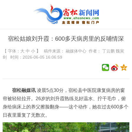
宿松姑娘刘升霞：600多天病房里的反哺情深
【 字体：
大
中
小
】
稿件来源：
融媒体中心
作者： 丁云鹏 魏寅
剑 时间：2026-06-05 16:06:59
宿松融媒讯
凌晨5点30分，宿松县中医院康复病房的窗
帘被轻轻拉开。26岁的刘升霞熟练兑好温水、拧干毛巾，俯
身给病床上的养父擦脸翻身——这个动作，她在过去600多个
日夜里重复了无数次。