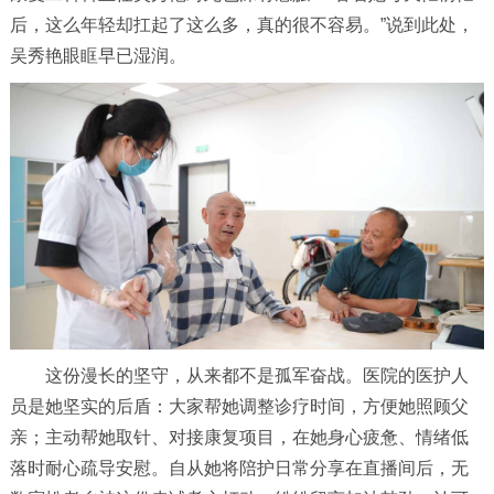
后，这么年轻却扛起了这么多，真的很不容易。”说到此处，
吴秀艳眼眶早已湿润。
这份漫长的坚守，从来都不是孤军奋战。医院的医护人
员是她坚实的后盾：大家帮她调整诊疗时间，方便她照顾父
亲；主动帮她取针、对接康复项目，在她身心疲惫、情绪低
落时耐心疏导安慰。自从她将陪护日常分享在直播间后，无