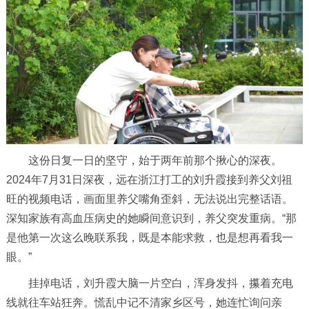
这份日复一日的坚守，始于两年前那个揪心的深夜。
2024年7月31日深夜，远在浙江打工的刘升霞接到养父刘祖
旺的视频电话，画面里养父嘴角歪斜，无法说出完整话语。
深知家族有高血压病史的她瞬间意识到，养父突发重病。“那
是他第一次这么晚联系我，既是本能求救，也是想再看我一
眼。”
挂掉电话，刘升霞大脑一片空白，浑身发抖，攥着充电
线就往车站狂奔。慌乱中记不清家乡区号，她连忙询问亲