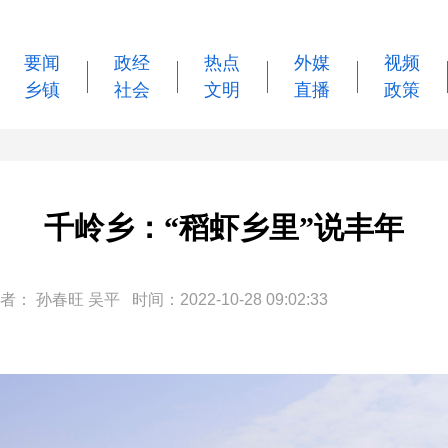
要闻
政经
热点
外媒
视频
乡镇
社会
文明
直播
政策
千岭乡：“稻虾乡里”说丰年
孙春旺 吴平 时间：2022-10-28 09:02:33