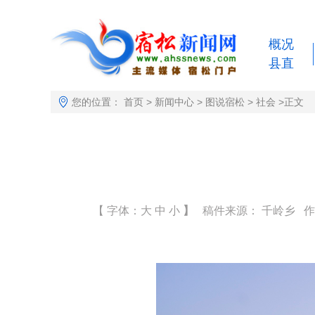
概况
县直
您的位置：
首页
>
新闻中心
>
图说宿松
>
社会
>
正文
【 字体：
大
中
小
】
稿件来源： 千岭乡 作者： 