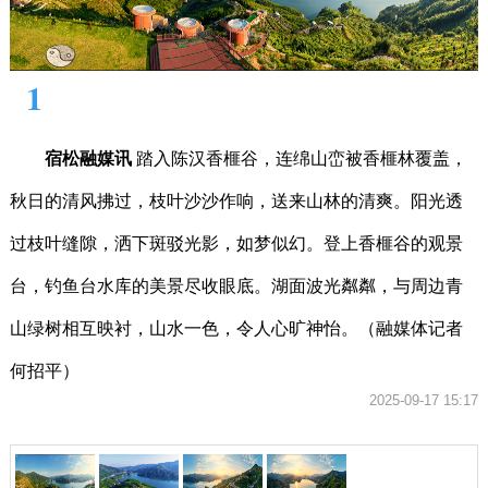
1
宿松融媒讯
踏入陈汉香榧谷，连绵山峦被香榧林覆盖，
秋日的清风拂过，枝叶沙沙作响，送来山林的清爽。阳光透
过枝叶缝隙，洒下斑驳光影，如梦似幻。登上香榧谷的观景
台，钓鱼台水库的美景尽收眼底。湖面波光粼粼，与周边青
山绿树相互映衬，山水一色，令人心旷神怡。（融媒体记者
何招平）
2025-09-17 15:17