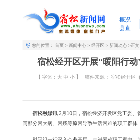
概况
县直
您的位置：
首页
>
新闻中心
>
经开区
>
新闻动态
>
正文
宿松经开区开展“暖阳行动
【 字体：
大
中
小
】
稿件来源：
宿松经开区
作
宿松融媒讯
2月10日，宿松经济开发区党工委、
问部分因大病、因残等原因导致生活困难的职工群体
慰问组一行深入企业基层，走进困难职工家中，与