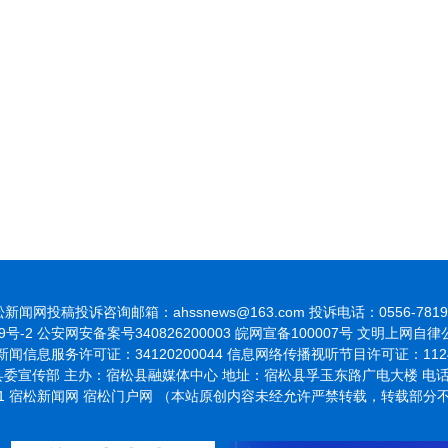
新闻网投稿投诉咨询邮箱：ahssnews@163.com 投诉电话：0556-7819
9号-2
公安网安备案号340826200003 皖网宣备100007号 文明上网自
闻信息服务许可证：34120200044 信息网络传播视听节目许可证：1124
委宣传部 主办：宿松县融媒体中心 地址：宿松县孚玉东路广电大楼 电话：055
021 宿松新闻网 宿松门户网 （本站原创内容未经允许严禁转载，转载部