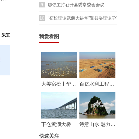
9
廖强主持召开县委常委会会议
10
“宿松理论武装大讲堂”暨县委理论学习中心组
：朱宜
我爱看图
大美宿松丨华阳河湖群湿地成鸟类乐园
百亿水利工程——华阳河蓄滞洪区工程建设持续推进
下仓黄湖大桥
诗意山水 魅力宿松
快速关注