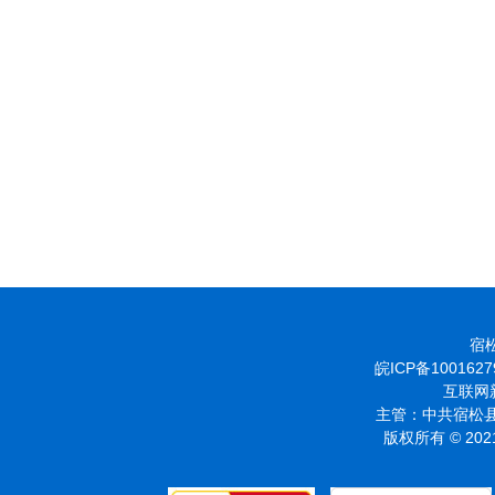
宿松
皖ICP备1001627
互联网新
主管：中共宿松县
版权所有 © 2