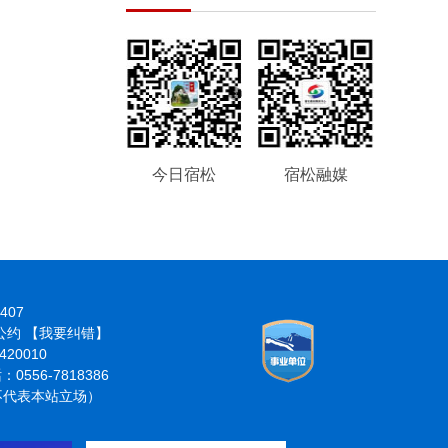
今日宿松
宿松融媒
407
律公约
【我要纠错】
20010
6-7818386
分不代表本站立场）