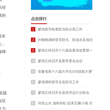
区经
拔的
点击排行
1
廖强督导检查防汛防台风工作
着浓
2
许晓峰调研督导防汛、防溺水及项目建设工作
心，
3
廖强主持召开十六届县委深改委第一次会议
保障
4
廖强主持召开县委常委会会议
5
安徽省第十六届大学生GIS技能大赛暨长三角
温
6
廖强调研督导全县防汛工作
7
廖强主持召开全县经济运行分析会
实践
发区
8
诗意山水 滋味宿松 皖美宝藏小城 2026云裳宿
文力