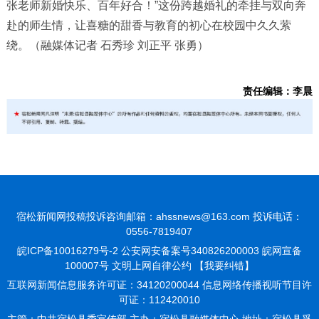
张老师新婚快乐、百年好合！”这份跨越婚礼的牵挂与双向奔
赴的师生情，让喜糖的甜香与教育的初心在校园中久久萦
绕。（融媒体记者 石秀珍 刘正平 张勇）
责任编辑：李晨
宿松新闻网投稿投诉咨询邮箱：ahssnews@163.com 投诉电话：
0556-7819407
皖ICP备10016279号-2
公安网安备案号340826200003 皖网宣备
100007号 文明上网自律公约
【我要纠错】
互联网新闻信息服务许可证：34120200044 信息网络传播视听节目许
可证：112420010