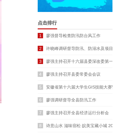
点击排行
1
廖强督导检查防汛防台风工作
2
许晓峰调研督导防汛、防溺水及项目建设工作
3
廖强主持召开十六届县委深改委第一次会议
4
廖强主持召开县委常委会会议
5
安徽省第十六届大学生GIS技能大赛暨长三角
6
廖强调研督导全县防汛工作
7
廖强主持召开全县经济运行分析会
8
诗意山水 滋味宿松 皖美宝藏小城 2026云裳宿