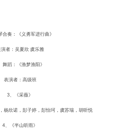
合奏：《义勇军进行曲》
者：吴夏欣 虞乐雅
舞蹈：《渔梦渔阳》
表演者：高级班
3、《采薇》
杨欣诺，彭子婷，彭怡珂，虞苏瑞，胡听悦
、《半山听雨》