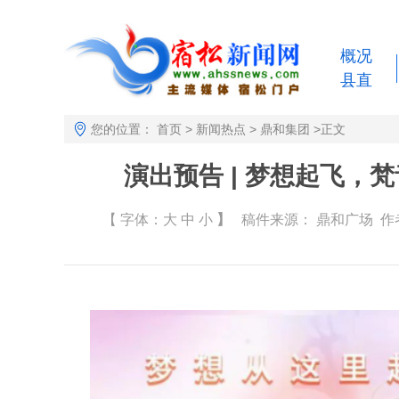
概况
县直
您的位置：
首页
>
新闻热点
>
鼎和集团
>
正文
演出预告 | 梦想起飞
【 字体：
大
中
小
】
稿件来源：
鼎和广场
作者