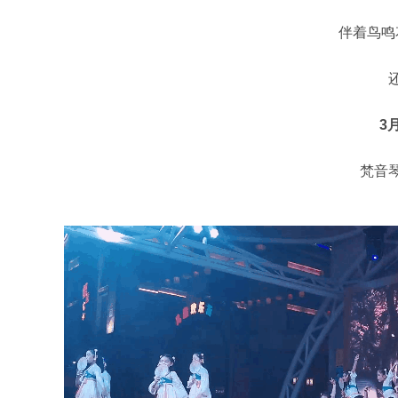
伴着鸟鸣花
还有
3月1
梵音琴行