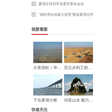
9
廖强主持召开县委常委会会议
10
“宿松理论武装大讲堂”暨县委理论学习中心组
我爱看图
大美宿松丨华阳河湖群湿地成鸟类乐园
百亿水利工程——华阳河蓄滞洪区工程建设持续推进
下仓黄湖大桥
诗意山水 魅力宿松
快速关注