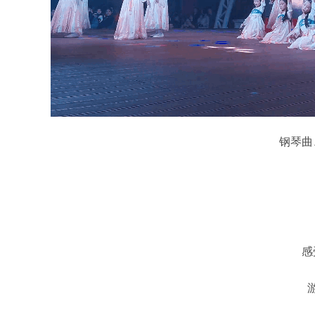
钢琴曲、
感受
游历