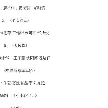
唐煜婷，祝美琪，胡昕悦
、《早安隆回》
荨 王铭楷 刘可艺 邰成锐
6、《大风吹》
琦，王子豪 沈阳博 祝培轩
《中国解放军军歌》
萱 张逸 姚浩宇 刘东延
蹈：《小小花宝贝》