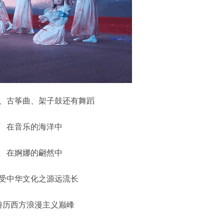
古筝曲、架子鼓还有舞蹈
在音乐的海洋中
在婀娜的翩然中
中华文化之源远流长
西方浪漫主义巅峰