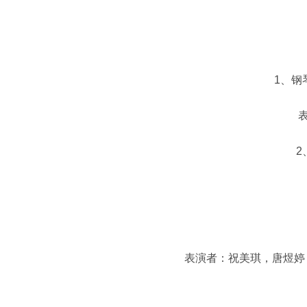
1、钢琴
表演
2、
表演者：祝美琪，唐煜婷，
4