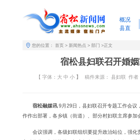
概况
县直
您的位置：
首页
>
新闻热点
>
部门
>
正文
宿松县妇联召开婚姻
【 字体：
大
中
小
】
稿件来源：
县妇联
作者： 
宿松融媒讯
9月29日，县妇联召开专题工作会
作作出部署，各乡镇（街道）、部分村妇联主席参加
会议强调，各级妇联组织要提升政治站位，强化责