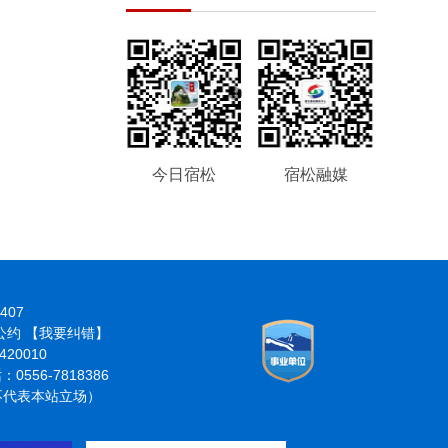
今日宿松
宿松融媒
407
律公约
【我要纠错】
20010
6-7818386
分不代表本站立场）