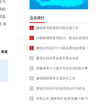
等力
境妇
权益
点击排行
 朱
1
廖强督导检查防汛防台风工作
2
许晓峰调研督导防汛、防溺水及项目建设工作
3
廖强主持召开十六届县委深改委第一次会议
：朱宜
4
廖强主持召开县委常委会会议
5
安徽省第十六届大学生GIS技能大赛暨长三角
6
廖强调研督导全县防汛工作
7
廖强主持召开全县经济运行分析会
8
诗意山水 滋味宿松 皖美宝藏小城 2026云裳宿