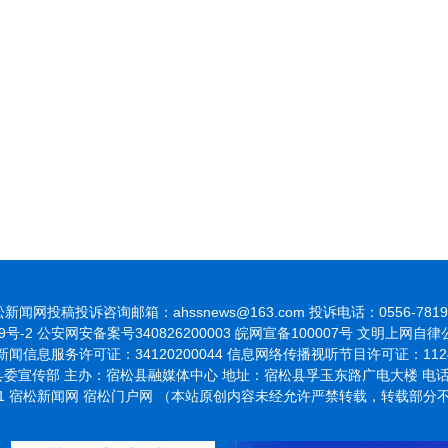
新闻网投稿投诉咨询邮箱：ahssnews@163.com 投诉电话：0556-7819
9号-2
公安网安备案号340826200003 皖网宣备100007号 文明上网自
闻信息服务许可证：34120200044 信息网络传播视听节目许可证：1124
委宣传部 主办：宿松县融媒体中心 地址：宿松县孚玉东路广电大楼 电话：055
021 宿松新闻网 宿松门户网 （本站原创内容未经允许严禁转载，转载部