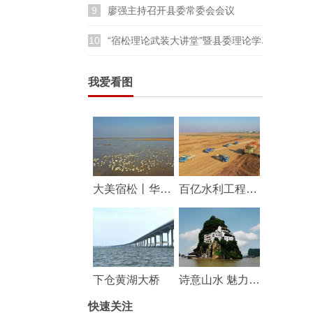
9
廖强主持召开县委常委会会议
10
“宿松理论武装大讲堂”暨县委理论学习中心组
我爱看图
大美宿松丨华阳河湖群湿地成鸟类乐园
百亿水利工程——华阳河蓄滞洪区工程建设持续推进
下仓黄湖大桥
诗意山水 魅力宿松
快速关注