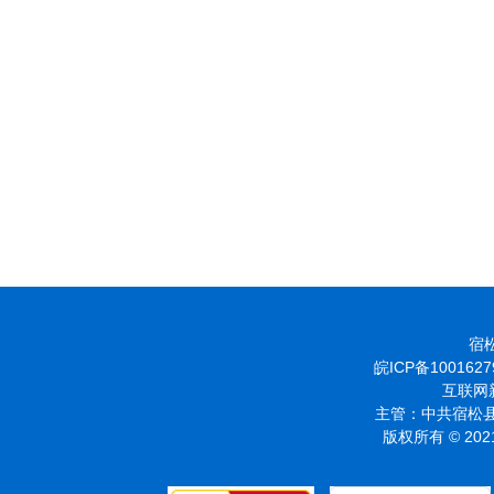
宿松
皖ICP备1001627
互联网新
主管：中共宿松县
版权所有 © 2