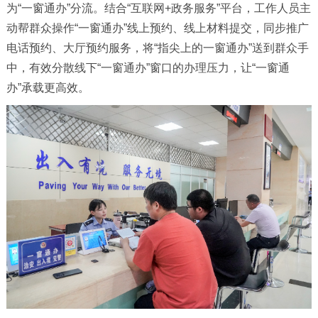
为“一窗通办”分流。结合“互联网+政务服务”平台，工作人员主
动帮群众操作“一窗通办”线上预约、线上材料提交，同步推广
电话预约、大厅预约服务，将“指尖上的一窗通办”送到群众手
中，有效分散线下“一窗通办”窗口的办理压力，让“一窗通
办”承载更高效。