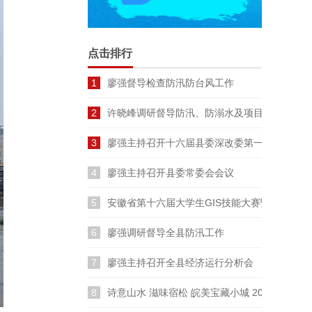
点击排行
1
廖强督导检查防汛防台风工作
2
许晓峰调研督导防汛、防溺水及项目建设工作
3
廖强主持召开十六届县委深改委第一次会议
4
廖强主持召开县委常委会会议
5
安徽省第十六届大学生GIS技能大赛暨长三角
6
廖强调研督导全县防汛工作
7
廖强主持召开全县经济运行分析会
8
诗意山水 滋味宿松 皖美宝藏小城 2026云裳宿