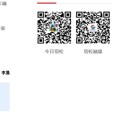
车辆
县审
。
今日宿松
宿松融媒
：李晨