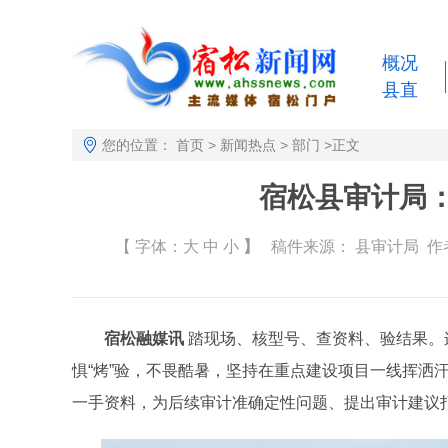
概况
县直
您的位置：
首页
>
新闻热点
>
部门
>
正文
宿松县审计局：
【 字体：
大
中
小
】
稿件来源：
县审计局
作者
宿松融媒讯
踏现场、核型号、查资料、验结果。
惧“烤”验，不畏酷暑，坚持在重点建设项目一线挥洒
一手资料，为后续审计准确定性问题、提出审计建议