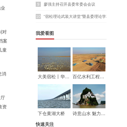
9
廖强主持召开县委常委会会议
场业
10
“宿松理论武装大讲堂”暨县委理论学习中心组
。
别对
我爱看图
档案
儿童
患消
大美宿松丨华阳河湖群湿地成鸟类乐园
百亿水利工程——华阳河蓄滞洪区工程建设持续推进
大厅
政资
下仓黄湖大桥
诗意山水 魅力宿松
快速关注