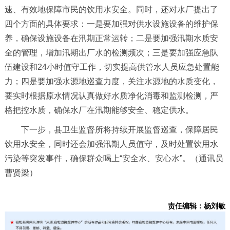
速、有效地保障市民的饮用水安全。
同时，
还
对水厂提出
了
四个方面的
具体要求：一
是
要加强对供水设施设备的维护
保
养
，确保设施设备在汛期正常运转；二
是
要加强汛期水质安
全的管理，增加汛期出厂水的检测频次；三
是
要加强应急队
伍建设
和
24小时值守
工作
，
切实
提高供管水人员应急处置能
力；
四是要加强水源地巡查力度，关注水源
地
的水质变化，
要实时根据原水情况认真做好水质净化消毒和监测检测，严
格把控水质，确保水厂在汛期能够安全、稳定供水。
下一步，县卫生监督所将持续开展监督巡查，保障居民
饮用水安全，同时还会加强汛期人员值守，及时处置饮用水
污染等突发事件，确保群众喝上“安全水、安心水”。（通讯员
曹贤梁）
责任编辑：杨刘敏