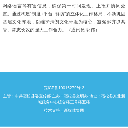
网络谣言等有害信息，确保第一时间发现、上报并协同处
置。通过构建“制度+平台+群防”的立体化工作格局，不断巩固
基层文化阵地，以维护清朗文化环境为核心，凝聚起齐抓共
管、常态长效的强大工作合力。（通讯员 郭伟）
皖ICP备10016279号-2
主管：中共宿松县委宣传部 主办：宿松县文明办 地址：宿松县东北新
城政务中心综合楼三号楼五楼
技术支持：新媒体集团